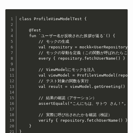
class ProfileViewModelTest {

    @Test

    fun `ユーザー名が反映された挨拶が返る`() {

        // モックの生成

        val repository = mockk<UserRepository>()
        // モックの挙動を定義（この関数が呼ばれたらこの
        every { repository.fetchUserName() } r
        // ViewModelにモックを注入

        val viewModel = ProfileViewModel(reposit
        // テスト対象の関数を実行

        val result = viewModel.getGreeting()

        // 結果の確認（アサーション）

        assertEquals("こんにちは、サトウ さん！", res
        // 実際に呼び出されたかを確認（検証）

        verify { repository.fetchUserName() }

    }

}