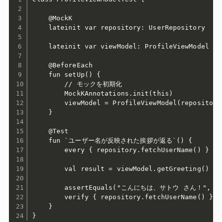
    @MockK

    lateinit var repository: UserRepository

    lateinit var viewModel: ProfileViewModel

    @BeforeEach

    fun setUp() {

        // モックを初期化

        MockKAnnotations.init(this)

        viewModel = ProfileViewModel(repository)
    }

    @Test

    fun `ユーザー名が反映された挨拶が返る`() {

        every { repository.fetchUserName() } r
        val result = viewModel.getGreeting()

        assertEquals("こんにちは、サトウ さん！", res
        verify { repository.fetchUserName() }

    }

}