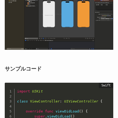
サンプルコード
import
UIKit
class
ViewController
:
UIViewController
{
override
func
viewDidLoad
(
)
{
super
.
viewDidLoad
(
)