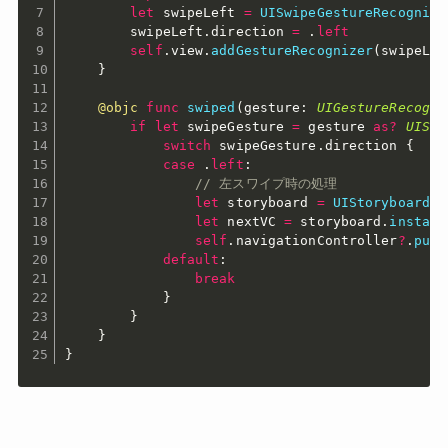
let
 swipeLeft 
=
UISwipeGestureRecognize
        swipeLeft
.
direction 
=
.
left
self
.
view
.
addGestureRecognizer
(
swipeLef
}
@objc
func
swiped
(
gesture
:
UIGestureRecogni
if
let
 swipeGesture 
=
 gesture 
as
?
UISwi
switch
 swipeGesture
.
direction 
{
case
.
left
:
// 左スワイプ時の処理
let
 storyboard 
=
UIStoryboard
(
n
let
 nextVC 
=
 storyboard
.
instant
self
.
navigationController
?
.
push
default
:
break
}
}
}
}