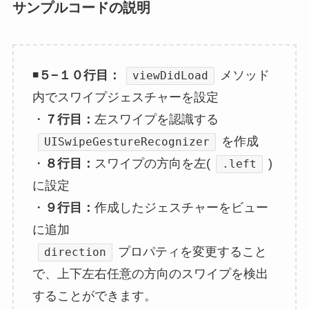
サンプルコードの説明
◾️
５−１０行目：
メソッド
viewDidLoad
内でスワイプジェスチャーを設定
・
７行目：
左スワイプを認識する
を作成
UISwipeGestureRecognizer
・
８行目：
スワイプの方向を左(
)
.left
に設定
・
９行目：
作成したジェスチャーをビュー
に追加
プロパティを変更すること
direction
で、上下左右任意の方向のスワイプを検出
することができます。