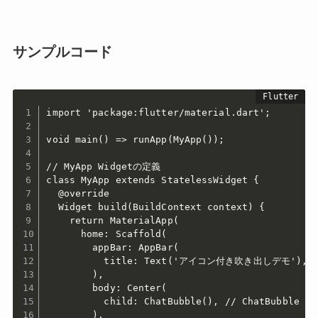
サンプルコード
import 'package:flutter/material.dart';

void main() => runApp(MyApp());

// MyApp Widgetの定義

class MyApp extends StatelessWidget {

  @override

  Widget build(BuildContext context) {

    return MaterialApp(

      home: Scaffold(

        appBar: AppBar(

          title: Text('アイコン付き吹き出しデモ'),

        ),

        body: Center(

          child: ChatBubble(), // ChatBubble 
        ),
