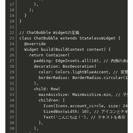
      ),

    );

  }

}

// ChatBubble Widgetの定義

class ChatBubble extends StatelessWidget {

  @override

  Widget build(BuildContext context) {

    return Container(

      padding: EdgeInsets.all(10), // 内側の余白
      decoration: BoxDecoration(

        color: Colors.lightBlueAccent, // 背景
        borderRadius: BorderRadius.circular(
      ),

      child: Row(

        mainAxisSize: MainAxisSize.min, // 
        children: [

          Icon(Icons.account_circle, size: 2
          SizedBox(width: 10), // アイコンとテキ
          Text('こんにちは！'), // テキストを表示

        ],

      ),
