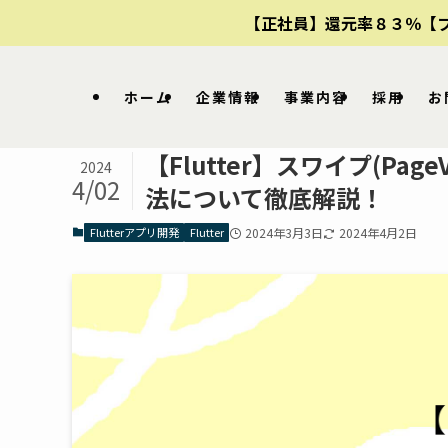
【正社員】還元率８３％【
ホーム
企業情報
事業内容
採用
お
【Flutter】スワイプ(P
2024
4/02
法について徹底解説！
Flutterアプリ開発
Flutter
2024年3月3日
2024年4月2日