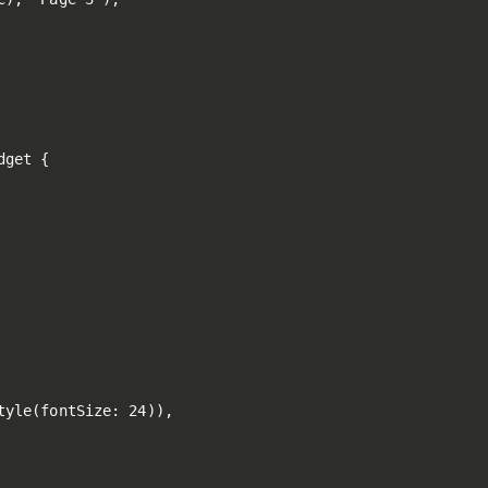
get {

yle(fontSize: 24)),
