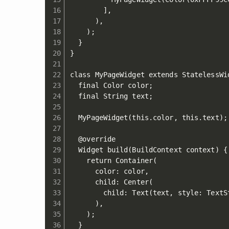
        ],

      ),

    );

  }

}

class MyPageWidget extends StatelessWid
  final Color color;

  final String text;

  MyPageWidget(this.color, this.text);

  @override

  Widget build(BuildContext context) {

    return Container(

      color: color,

      child: Center(

        child: Text(text, style: TextSt
      ),

    );

  }
