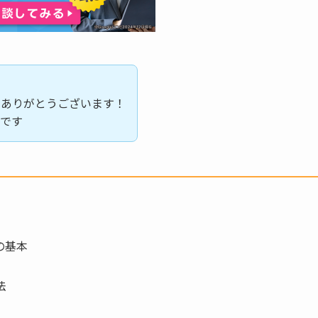
きありがとうございます！
のです
の基本
法