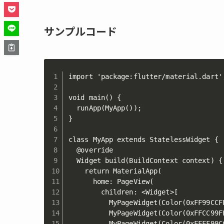
サンプルコード
import 'package:flutter/material.dart';
void main() {

  runApp(MyApp());

}

class MyApp extends StatelessWidget {

  @override

  Widget build(BuildContext context) {

    return MaterialApp(

      home: PageView(

        children: <Widget>[

          MyPageWidget(Color(0xFF99CCFF
          MyPageWidget(Color(0xFFCC99FF
          MyPageWidget(Color(0xFFFF99CC