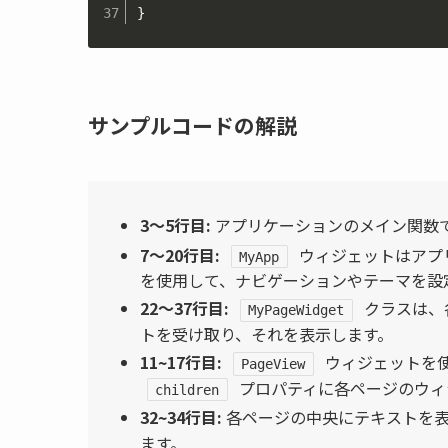
}
サンプルコードの解説
3〜5行目:
アプリケーションのメイン関数
7〜20行目:
ウィジェットはアプ
MyApp
を使用して、ナビゲーションやテーマを設
22〜37行目:
クラスは、
MyPageWidget
トを受け取り、それを表示します。
11~17行目:
ウィジェットを
PageView
プロパティに各ページのウィ
children
32~34行目:
各ページの中央にテキストを表
ます。