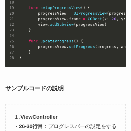
func
setupProgressView
(
)
{
        progressView 
=
UIProgressView
(
progressV
        progressView
.
frame 
=
CGRect
(
x
:
20
,
 y
:
1
        view
.
addSubview
(
progressView
)
}
func
updateProgress
(
)
{
        progressView
.
setProgress
(
progress
,
 anim
}
}
サンプルコードの説明
１.
ViewController
・
26-30行目
：プログレスバーの設定をする