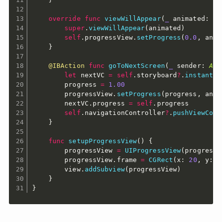
override
func
viewWillAppear
(
_
 animated
:
Bo
super
.
viewWillAppear
(
animated
)
self
.
progressView
.
setProgress
(
0.0
,
 anim
}
@IBAction
func
goToNextScreen
(
_
 sender
:
Any
let
 nextVC 
=
self
.
storyboard
?
.
instantia
        progress 
=
1.00
        progressView
.
setProgress
(
progress
,
 anim
        nextVC
.
progress 
=
self
.
progress

self
.
navigationController
?
.
pushViewCont
}
func
setupProgressView
(
)
{
        progressView 
=
UIProgressView
(
progressV
        progressView
.
frame 
=
CGRect
(
x
:
20
,
 y
:
1
        view
.
addSubview
(
progressView
)
}
}