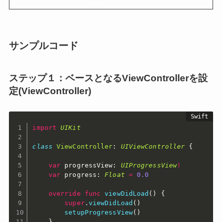
サンプルコード
ステップ１：ベースとなるViewControllerを設
定(ViewController)
import
UIKit
class
ViewController
:
UIViewController
{
var
 progressView
:
UIProgressView
!
var
 progress
:
Float
=
0.0
override
func
viewDidLoad
(
)
{
super
.
viewDidLoad
(
)
setupProgressView
(
)
}