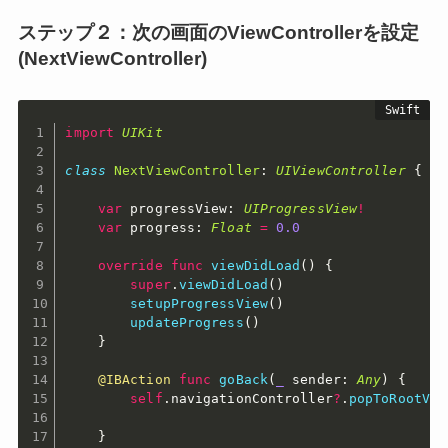
ステップ２：次の画面のViewControllerを設定
(NextViewController)
import
UIKit
class
NextViewController
:
UIViewController
{
var
 progressView
:
UIProgressView
!
var
 progress
:
Float
=
0.0
override
func
viewDidLoad
(
)
{
super
.
viewDidLoad
(
)
setupProgressView
(
)
updateProgress
(
)
}
@IBAction
func
goBack
(
_
 sender
:
Any
)
{
self
.
navigationController
?
.
popToRootVie
}